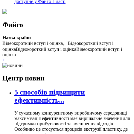
доступне у Файго Пласт.
Файго
Назва країни
Відеокороткий вступ і оцінка。Відеокороткий вступ і
оцінкаВідеокороткий вступ і оцінкаВідеокороткий вступ і
оцінка
+
Центр новин
5 способів підвищити
ефективність...
У сучасному конкурентному виробничому середовищі
максимізація ефективності має вирішальне значення для
підтримки прибутковості та зменшення відходів.
Особливо це стосується процесів екструзії пластику, де