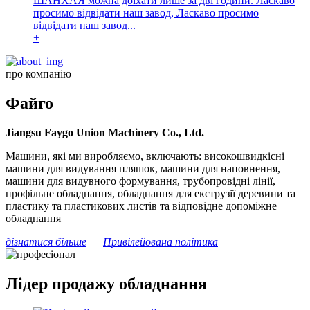
ШАНХАЯ можна доїхати лише за дві години. Ласкаво
просимо відвідати наш завод, Ласкаво просимо
відвідати наш завод...
+
про компанію
Файго
Jiangsu Faygo Union Machinery Co., Ltd.
Машини, які ми виробляємо, включають: високошвидкісні
машини для видування пляшок, машини для наповнення,
машини для видувного формування, трубопровідні лінії,
профільне обладнання, обладнання для екструзії деревини та
пластику та пластикових листів та відповідне допоміжне
обладнання
дізнатися більше
Привілейована політика
Лідер продажу обладнання