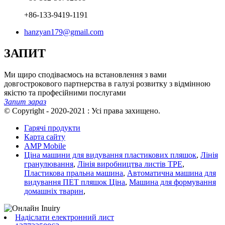
+86-133-9419-1191
hanzyan179@gmail.com
ЗАПИТ
Ми щиро сподіваємось на встановлення з вами
довгострокового партнерства в галузі розвитку з відмінною
якістю та професійними послугами
Запит зараз
© Copyright - 2020-2021 : Усі права захищено.
Гарячі продукти
Карта сайту
AMP Mobile
Ціна машини для видування пластикових пляшок
,
Лінія
гранулювання
,
Лінія виробництва листів TPE
,
Пластикова пральна машина
,
Автоматична машина для
видування ПЕТ пляшок Ціна
,
Машина для формування
домашніх тварин
,
Надіслати електронний лист