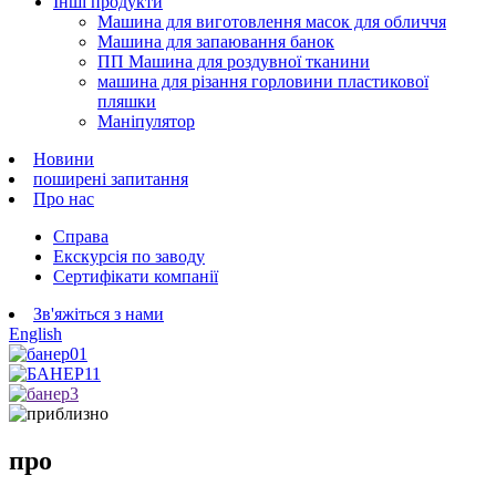
Інші продукти
Машина для виготовлення масок для обличчя
Машина для запаювання банок
ПП Машина для роздувної тканини
машина для різання горловини пластикової
пляшки
Маніпулятор
Новини
поширені запитання
Про нас
Справа
Екскурсія по заводу
Сертифікати компанії
Зв'яжіться з нами
English
про