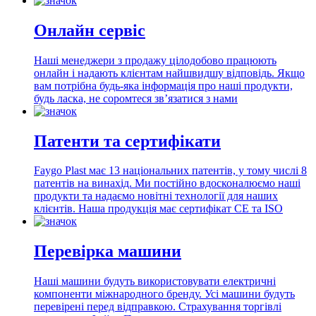
Онлайн сервіс
Наші менеджери з продажу цілодобово працюють
онлайн і надають клієнтам найшвидшу відповідь. Якщо
вам потрібна будь-яка інформація про наші продукти,
будь ласка, не соромтеся зв’язатися з нами
Патенти та сертифікати
Faygo Plast має 13 національних патентів, у тому числі 8
патентів на винахід. Ми постійно вдосконалюємо наші
продукти та надаємо новітні технології для наших
клієнтів. Наша продукція має сертифікат CE та ISO
Перевірка машини
Наші машини будуть використовувати електричні
компоненти міжнародного бренду. Усі машини будуть
перевірені перед відправкою. Страхування торгівлі