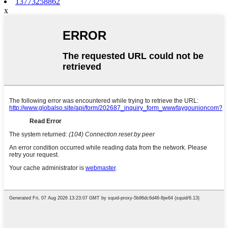
13773258862
x