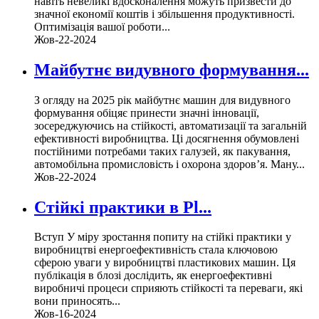
навіть невеликі вдосконалення можуть призвести до
значної економії коштів і збільшення продуктивності.
Оптимізація вашої роботи...
Жов-22-2024
Майбутнє видувного формування...
З огляду на 2025 рік майбутнє машин для видувного
формування обіцяє принести значні інновації,
зосереджуючись на стійкості, автоматизації та загальній
ефективності виробництва. Ці досягнення обумовлені
постійними потребами таких галузей, як пакування,
автомобільна промисловість і охорона здоров’я. Ману...
Жов-22-2024
Стійкі практики в Pl...
Вступ У міру зростання попиту на стійкі практики у
виробництві енергоефективність стала ключовою
сферою уваги у виробництві пластикових машин. Ця
публікація в блозі дослідить, як енергоефективні
виробничі процеси сприяють стійкості та переваги, які
вони приносять...
Жов-16-2024