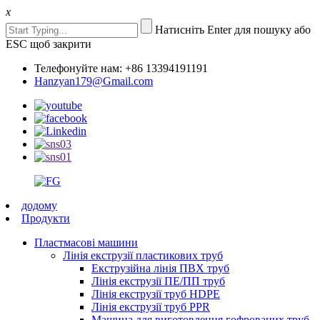
x
Натисніть Enter для пошуку або
ESC щоб закрити
Телефонуйте нам: +86 13394191191
Hanzyan179@Gmail.com
додому
Продукти
Пластмасові машини
Лінія екструзії пластикових труб
Екструзійна лінія ПВХ труб
Лінія екструзії ПЕ/ПП труб
Лінія екструзії труб HDPE
Лінія екструзії труб PPR
Машина для виготовлення гофрованих труб