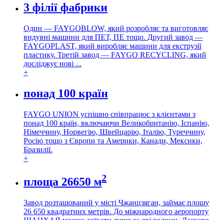
3 філії фабрики
Один — FAYGOBLOW, який розробляє та виготовляє
видувні машини для ПЕТ, ПЕ тощо. Другий завод —
FAYGOPLAST, який виробляє машини для екструзії
пластику. Третій завод — FAYGO RECYCLING, який
досліджує нові ...
+
понад 100 країн
FAYGO UNION успішно співпрацює з клієнтами з
понад 100 країн, включаючи Великобританію, Іспанію,
Німеччину, Норвегію, Швейцарію, Італію, Туреччину,
Росію тощо з Європи та Америки, Канади, Мексики,
Бразилії.
+
2
площа 26650 м
Завод розташований у місті Чжанцзяган, займає площу
26 650 квадратних метрів. До міжнародного аеропорту