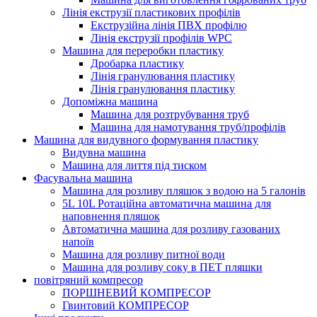
Лінія екструзії пластикових профілів
Екструзійна лінія ПВХ профілю
Лінія екструзії профілів WPC
Машина для переробки пластику
Дробарка пластику
Лінія гранулювання пластику
Лінія гранулювання пластику
Допоміжна машина
Машина для розтрубування труб
Машина для намотування труб/профілів
Машина для видувного формування пластику
Видувна машина
Машина для лиття під тиском
Фасувальна машина
Машина для розливу пляшок з водою на 5 галонів
5L 10L Ротаційна автоматична машина для
наповнення пляшок
Автоматична машина для розливу газованих
напоїв
Машина для розливу питної води
Машина для розливу соку в ПЕТ пляшки
повітряний компресор
ПОРШНЕВИЙ КОМПРЕСОР
Гвинтовий КОМПРЕСОР